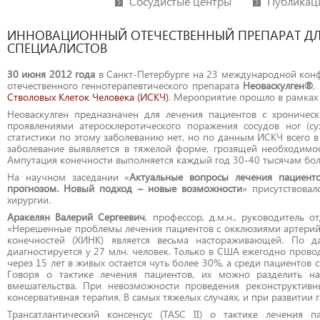
Сосудистые центры
Публикац
ИННОВАЦИОННЫЙ ОТЕЧЕСТВЕННЫЙ ПРЕПАРАТ Д
СПЕЦИАЛИСТОВ
30 июня 2012 года
в Санкт-Петербурге на 23 международной кон
отечественного геннотерапевтического препарата
Неоваскулген
®
,
Стволовых Клеток Человека (ИСКЧ)
. Мероприятие прошло в рамках 
Неоваскулген предназначен для лечения пациентов с хроничес
проявлениями атеросклеротического поражения сосудов ног (с
статистики по этому заболеванию нет, но по данным ИСКЧ всего в
заболевание выявляется в тяжелой форме, грозящей необходимо
Ампутация конечности выполняется каждый год 30-40 тысячам бол
На научном заседании «
Актуальные вопросы лечения пациент
прогнозом. Новый подход – новые возможности
» присутствова
хирургии.
Аракелян Валерий Сергеевич
, профессор, д.м.н., руководитель
«Нерешенные проблемы лечения пациентов с окклюзиями артерий
конечностей (ХИНК) является весьма настораживающей. По 
диагностируется у 27 млн. человек. Только в США ежегодно провод
через 15 лет в живых остается чуть более 30%, а среди пациентов
Говоря о тактике лечения пациентов, их можно разделить н
вмешательства. При невозможности проведения реконструктивн
консервативная терапия. В самых тяжелых случаях, и при развитии
Трансатлантический консенсус (TASC II) о тактике лечения 