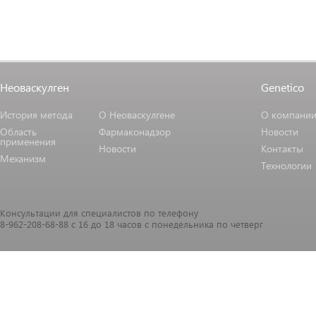
Неоваскулген
Genetico
История метода
О Неоваскулгене
О компани
Область
Фармаконадзор
Новости
применения
Новости
Контакты
Механизм
Технологии
Консультации для специалистов по телефону
8-962-208-68-88 с 16 до 18 часов с понедельника по четверг