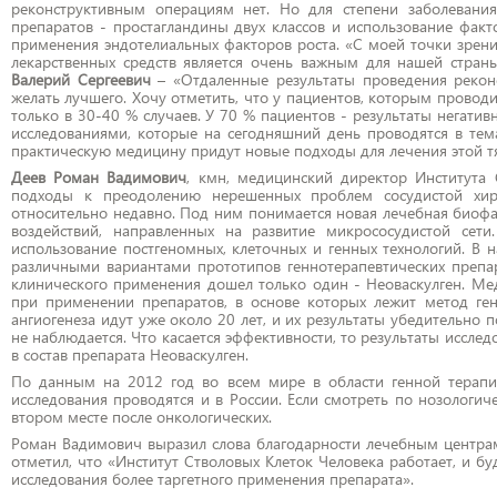
реконструктивным операциям нет. Но для степени заболевания
препаратов - простагландины двух классов и использование факто
применения эндотелиальных факторов роста. «С моей точки зрения
лекарственных средств является очень важным для нашей стра
Валерий Сергеевич
– «Отдаленные результаты проведения рекон
желать лучшего. Хочу отметить, что у пациентов, которым провод
только в 30-40 % случаев. У 70 % пациентов - результаты нега
исследованиями, которые на сегодняшний день проводятся в тема
практическую медицину придут новые подходы для лечения этой т
Деев Роман Вадимович
, кмн, медицинский директор Института
подходы к преодолению нерешенных проблем сосудистой хиру
относительно недавно. Под ним понимается новая лечебная биоф
воздействий, направленных на развитие микрососудистой сети
использование постгеномных, клеточных и генных технологий. В
различными вариантами прототипов геннотерапевтических препар
клинического применения дошел только один - Неоваскулген. М
при применении препаратов, в основе которых лежит метод генн
ангиогенеза идут уже около 20 лет, и их результаты убедительно
не наблюдается. Что касается эффективности, то результаты иссле
в состав препарата Неоваскулген.
По данным на 2012 год во всем мире в области генной терапии
исследования проводятся и в России. Если смотреть по нозологиче
втором месте после онкологических.
Роман Вадимович выразил слова благодарности лечебным центрам
отметил, что «Институт Стволовых Клеток Человека работает, и б
исследования более таргетного применения препарата».