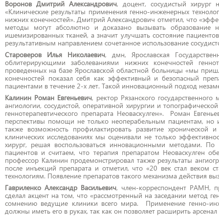
Воронов Дмитрий Александрович
, доцент, сосудистый хирург 
«Клинические результаты применения генно-инженерных технолог
нижних конечностей». Дмитрий Александрович отметил, что «эффек
методы могут абсолютно и доказано вызывать образование но
ишемизированных тканей, а значит улучшать состояние пациенто
результативным направлением сочетанное использование сосудисто
Староверов Илья Николаевич
, дмн, Ярославская Государстве
облитерирующими заболеваниями нижних конечностей генноте
проведенных на базе Ярославской областной больницы «мы пришл
конечностей показал себя как эффективный и безопасный преп
пациентами в течение 2-х лет. Такой инновационный подход нез
Калинин Роман Евгеньевич
, ректор Рязанского государственного
ангиологии, сосудистой, оперативной хирургии и топографическо
геннотерапевтического препарата Неоваскулген». Роман Евгенье
перспективы помощи не только неоперабельным пациентам, но и
также возможность профилактировать развитие хронической 
клинических исследованиях мы оценивали не только эффективнос
хирург, решая воспользоваться инновационными методами. По
пациентов и считаем, что терапия препаратом Неоваскулген обе
профессор Калинин продемонстрировал также результаты ангиог
после инъекций препарата и отметил, что «20 век стал веком 
технологиям. Появление препаратов такого механизма действия в
Гавриленко Александр Васильевич
, член-корреспондент РАМН, пр
сделал акцент на том, что «рассмотренный на заседании метод ге
сомнению ведущие клиники всего мира. Применение генно-инж
должны иметь его в руках, так как он позволяет расширить арсенал