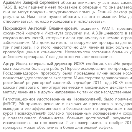
Аракелян Валерий Сергеевич
обратил внимание участников симпо
TASC II, если пациент имеет показание к операции, то она делает
они не могут получить хирургическую помощь. Генный фактор ро
результаты. Нам всем нужно обратить на это внимание. Мы до
отворачиваться, их надо исследовать и использовать».
Покровский Анатолий Владимирович
, академик РАМН, президе
сосудистой хирургии Института хирургии им. А.В.Вишневского в
сосудов конечностей, которые имеют хроническую ишемию огромно
заболеванием. Мы должны иметь на вооружении препараты для кон
три препарата. Но этого недостаточно для лечения всех больн
кровообращение в конечности. Неоваскулген состояние больных 
действием препарата. У нас для этого есть все основания».
Артур Исаев, генеральный директор ИСКЧ
сообщил, что «На разра
мы проделали большую работу. Первые исследования по препарату
Росздравнадзором протоколу были проведены клинические иссле
полностью удовлетворила экспертов Министерства здравоохранения
российской регуляторной системой, в декабре 2011 года ИСКЧ пол
классе препарата с геннотерапевтическим механизмом действия —
методу лечения и в других направлениях, таких как наследственные
Регистрационное удостоверение на Неоваскулген
®
, было получен
(МЗСР) РФ приняло решение о включении препарата в государст
выводов о его эффективности и безопасности по результатам про
курса Неоваскулгена®, согласно проведенным исследованиям сохран
у подавляющего большинства больных достигнутый результат
исследованиях, на протяжении 2 лет завершились в ноябре 2011
препарата может обеспечить и более длительный эффект.